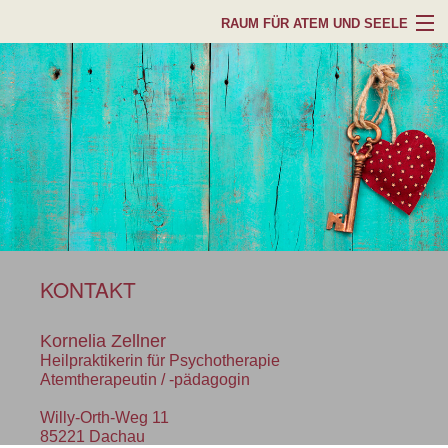
RAUM FÜR ATEM UND SEELE
Über mich
Atemtherapie
Psychotherapie
Angebote und Preise
Erfahrungsberichte
KONTAKT
Kontakt
Kornelia Zellner
Heilpraktikerin für Psychotherapie
Datenschutz
Atemtherapeutin / -pädagogin
Willy-Orth-Weg 11
85221 Dachau